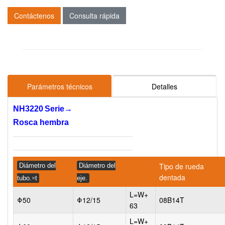
Contáctenos
Consulta rápida
Parámetros técnicos
Detalles
NH3220
Serie
→
Rosca hembra
Tipo de rueda
Diámetro del
Diámetro del
dentada
tubo.
×
t
eje.
L=W+
Φ50
Φ12/15
08B14T
63
L=W+