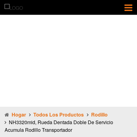
NH3320mid,
rueda dentada
doble de
servicio
acumula rodillo
transportador
Hogar
Todos Los Productos
Rodillo
NH3320mid, Rueda Dentada Doble De Servicio
Acumula Rodillo Transportador