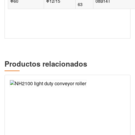
Φ60
Φ12/15
08B14T
63
Productos relacionados