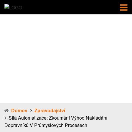
Síla
automatizace:
Zkoumání
výhod
nakládání
dopravníků v
průmyslových
procesech
Domov
Zpravodajství
Síla Automatizace: Zkoumání Výhod Nakládání
Dopravníků V Průmyslových Procesech