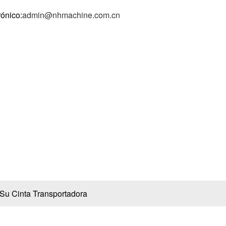
rónico:
admin@nhmachine.com.cn
s
Caso
Videos
Noticia
Contáctenos
impiar y desinfectar su ci
ortadora
Su Cinta Transportadora