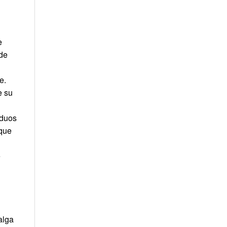
e
 de
e.
e su
iduos
 que
e
alga